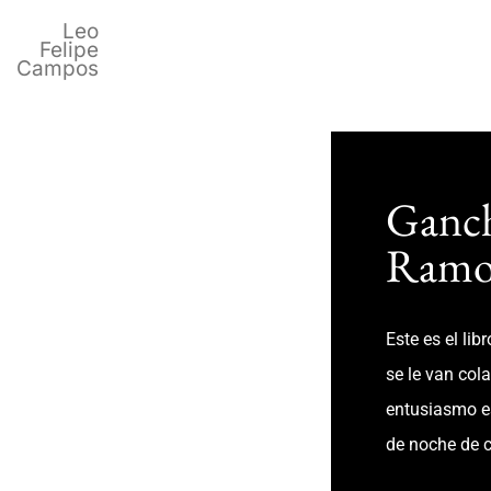
Leo
Felipe
Campos
Ganch
Ramo
Este es el lib
se le van col
entusiasmo es
de noche de c