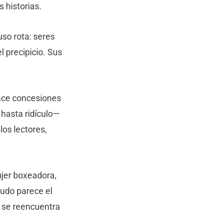
s historias.
so rota: seres
 precipicio. Sus
hace concesiones
 hasta ridículo—
los lectores,
ujer boxeadora,
nudo parece el
y se reencuentra