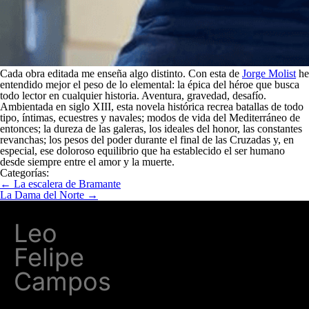
Cada obra editada me enseña algo distinto. Con esta de
Jorge Molist
he
entendido mejor el peso de lo elemental: la épica del héroe que busca
todo lector en cualquier historia. Aventura, gravedad, desafío.
Ambientada en siglo XIII, esta novela histórica recrea batallas de todo
tipo, íntimas, ecuestres y navales; modos de vida del Mediterráneo de
entonces; la dureza de las galeras, los ideales del honor, las constantes
revanchas; los pesos del poder durante el final de las Cruzadas y, en
especial, ese doloroso equilibrio que ha establecido el ser humano
desde siempre entre el amor y la muerte.
Categorías:
←
La escalera de Bramante
La Dama del Norte
→
Leo
Felipe
Campos