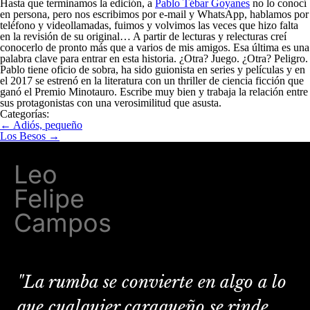
Hasta que terminamos la edición, a
Pablo Tébar Goyanes
no lo conocí
en persona, pero nos escribimos por e-mail y WhatsApp, hablamos por
teléfono y videollamadas, fuimos y volvimos las veces que hizo falta
en la revisión de su original… A partir de lecturas y relecturas creí
conocerlo de pronto más que a varios de mis amigos. Esa última es una
palabra clave para entrar en esta historia. ¿Otra? Juego. ¿Otra? Peligro.
Pablo tiene oficio de sobra, ha sido guionista en series y películas y en
el 2017 se estrenó en la literatura con un thriller de ciencia ficción que
ganó el Premio Minotauro. Escribe muy bien y trabaja la relación entre
sus protagonistas con una verosimilitud que asusta.
Categorías:
←
Adiós, pequeño
Los Besos
→
Leo
Felipe
Campos
"La rumba se convierte en algo a lo
que cualquier caraqueño se rinde